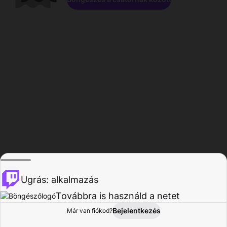
Ugrás: alkalmazás
Továbbra is használd a netet
Bejelentkezés
Már van fiókod?
Főoldal
Böngészés
Tevékenység
Profil