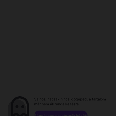
Sajnos, hacsak nincs időgéped, a tartalom
már nem áll rendelkezésre.
Böngészés a csatornák között