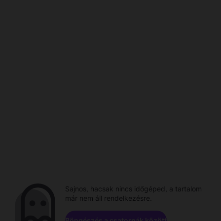
Sajnos, hacsak nincs időgéped, a tartalom
már nem áll rendelkezésre.
Böngészés a csatornák között