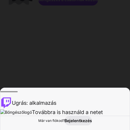
Ugrás: alkalmazás
Továbbra is használd a netet
Bejelentkezés
Már van fiókod?
Főoldal
Böngészés
Tevékenység
Profil