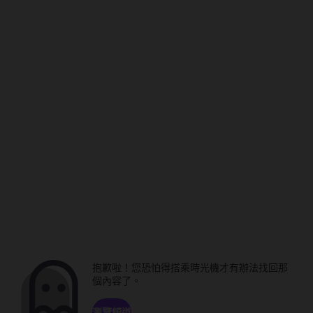
抱歉啦！您恐怕得搭乘時光機才有辦法找回那
個內容了。
瀏覽頻道