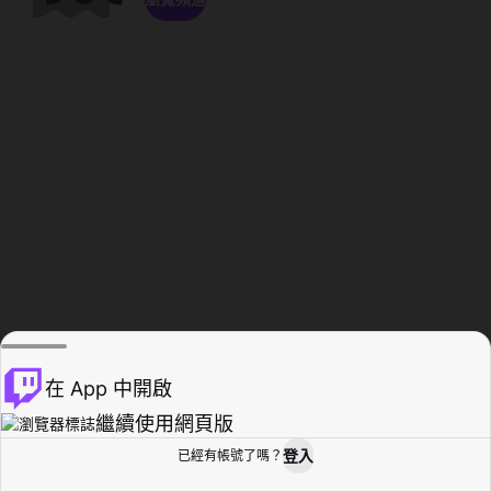
在 App 中開啟
繼續使用網頁版
登入
已經有帳號了嗎？
創作者基地
瀏覽
活動紀錄
個人檔案