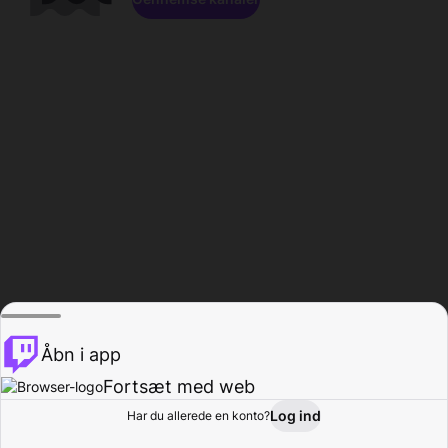
Åbn i app
Fortsæt med web
Log ind
Har du allerede en konto?
Hjem
Gennemse
Aktivitet
Profil