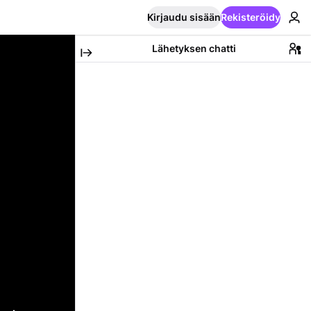
Kirjaudu sisään
Rekisteröidy
Lähetyksen chatti