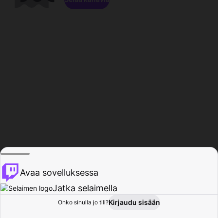
Avaa sovelluksessa
Jatka selaimella
Kirjaudu sisään
Onko sinulla jo tili?
Koti
Selaa
Toiminta
Profiili