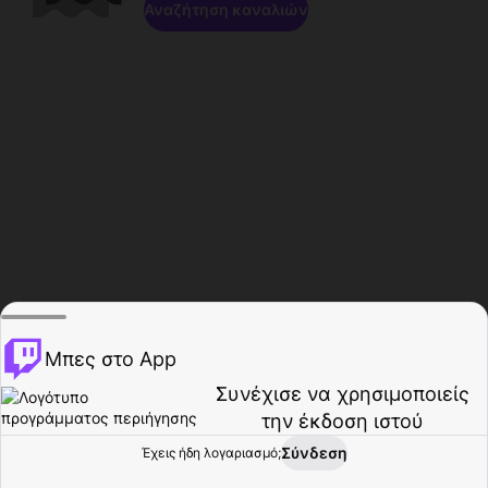
Αναζήτηση καναλιών
Μπες στο App
Συνέχισε να χρησιμοποιείς
την έκδοση ιστού
Σύνδεση
Έχεις ήδη λογαριασμό;
Αρχική σελίδα
Περιήγηση
Δραστηριότητα
Προφίλ