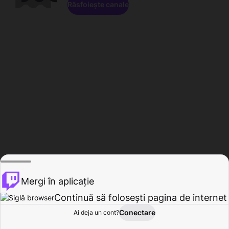
Răsfoiește canale
Mergi în aplicație
Continuă să folosești pagina de internet
Conectare
Ai deja un cont?
Acasă
Răsfoire
Activitate
Profil