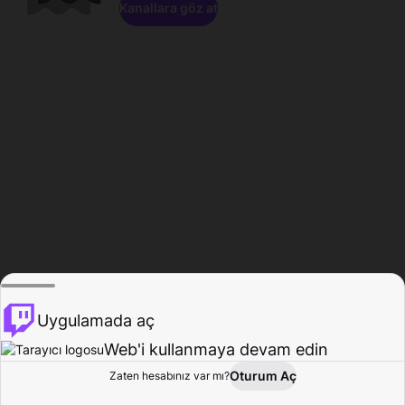
Kanallara göz at
Uygulamada aç
Web'i kullanmaya devam edin
Oturum Aç
Zaten hesabınız var mı?
Ana Sayfa
Gözat
Aktivite
Profil