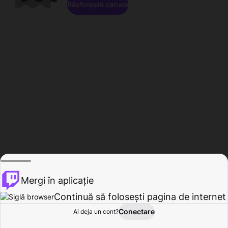
Răsfoiește canale
Mergi în aplicație
Continuă să folosești pagina de internet
Conectare
Ai deja un cont?
Acasă
Răsfoire
Activitate
Profil