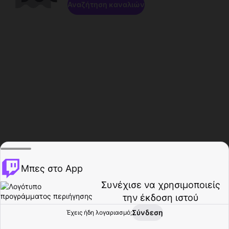
Αναζήτηση καναλιών
Μπες στο App
Συνέχισε να χρησιμοποιείς
την έκδοση ιστού
Σύνδεση
Έχεις ήδη λογαριασμό;
Αρχική σελίδα
Περιήγηση
Δραστηριότητα
Προφίλ