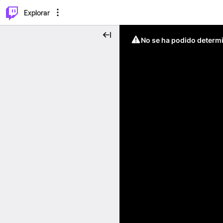
⌥
P
Explorar
No se ha podido determin