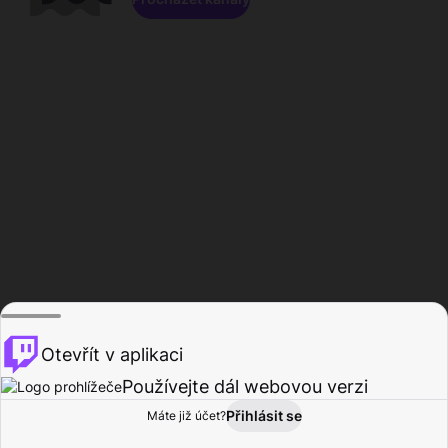
Otevřít v aplikaci
Používejte dál webovou verzi
Přihlásit se
Máte již účet?
Domů
Procházet
Aktivita
Profil