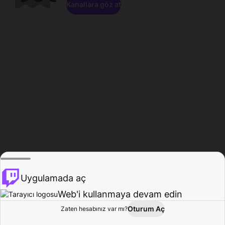
Kanallara göz at
Uygulamada aç
Web'i kullanmaya devam edin
Oturum Aç
Zaten hesabınız var mı?
Ana Sayfa
Gözat
Aktivite
Profil