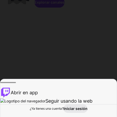
Explorar canales
Abrir en app
Seguir usando la web
Iniciar sesión
Página del
¿Ya tienes una cuenta?
Explorar
Actividad
Perfil
Creador