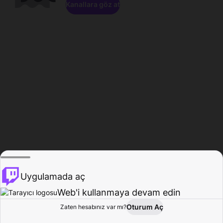
Kanallara göz at
Uygulamada aç
Web'i kullanmaya devam edin
Oturum Aç
Zaten hesabınız var mı?
Ana Sayfa
Gözat
Aktivite
Profil