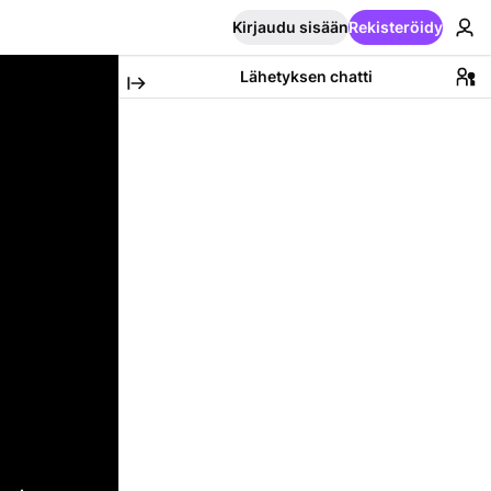
Kirjaudu sisään
Rekisteröidy
Lähetyksen chatti