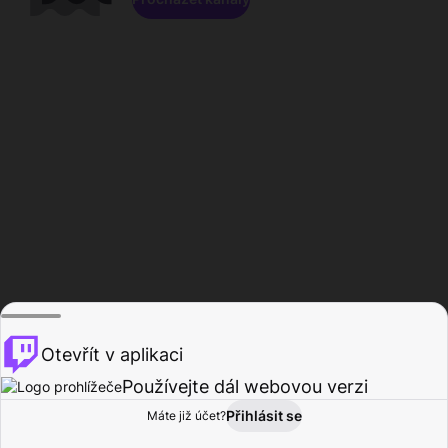
Otevřít v aplikaci
Používejte dál webovou verzi
Přihlásit se
Máte již účet?
Domů
Procházet
Aktivita
Profil