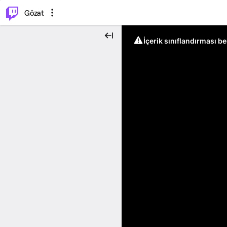
⌥
P
Gözat
İçerik sınıflandırması b