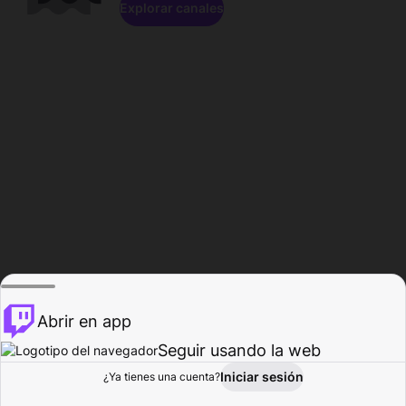
Explorar canales
Abrir en app
Seguir usando la web
Iniciar sesión
Página del
¿Ya tienes una cuenta?
Explorar
Actividad
Perfil
Creador