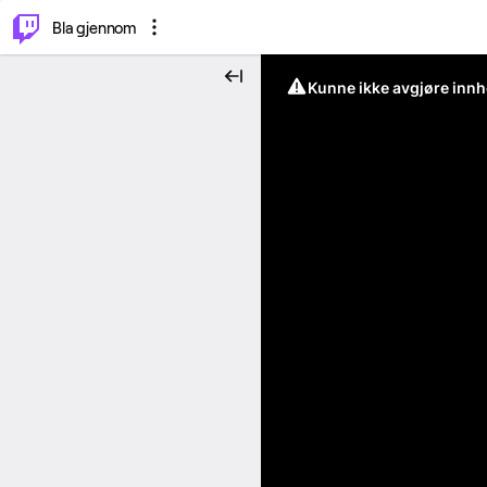
⌥
P
Bla gjennom
Kunne ikke avgjøre innh