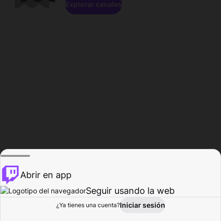
Explorar canales
Abrir en app
Seguir usando la web
Iniciar sesión
Página del
¿Ya tienes una cuenta?
Explorar
Actividad
Perfil
Creador