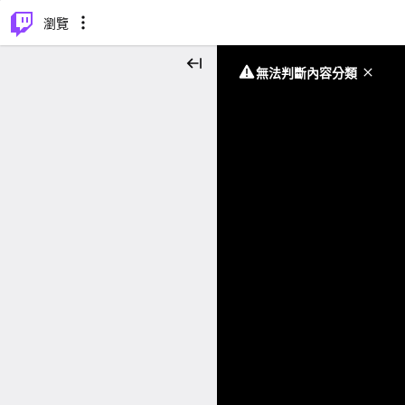
⌥
P
瀏覽
無法判斷內容分類