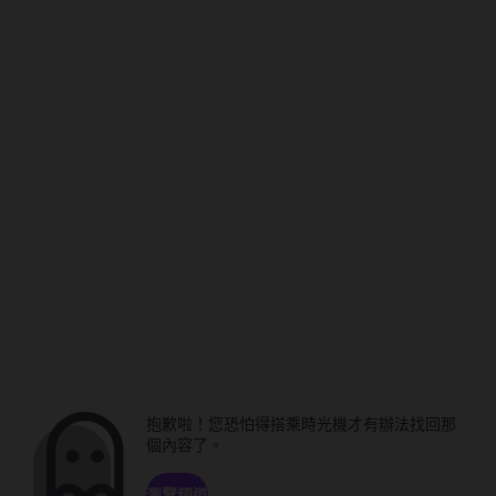
抱歉啦！您恐怕得搭乘時光機才有辦法找回那
個內容了。
瀏覽頻道