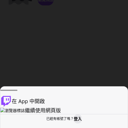
在 App 中開啟
繼續使用網頁版
登入
已經有帳號了嗎？
創作者基地
瀏覽
活動紀錄
個人檔案