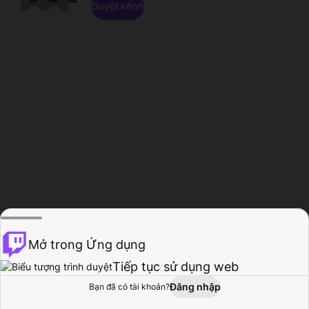
Duyệt kênh
Mở trong Ứng dụng
Tiếp tục sử dụng web
Đăng nhập
Bạn đã có tài khoản?
Trang chủ
Duyệt
Hoạt động
Hồ sơ