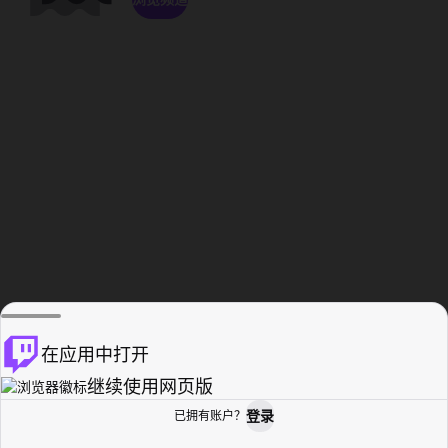
在应用中打开
继续使用网页版
登录
已拥有账户？
主页
浏览
活动纪录
个人资料