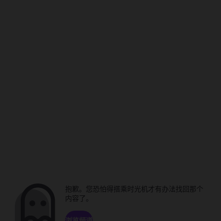
抱歉。您恐怕得搭乘时光机才有办法找回那个
内容了。
浏览频道