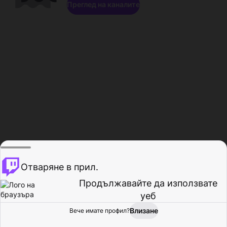
Преглед на каналите
Отваряне в прил.
Продължавайте да използвате
уеб
Влизане
Вече имате профил?
Начало
Преглед
Активност
Профил