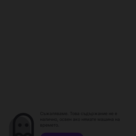
Съжаляваме. Това съдържание не е
налично, освен ако нямате машина на
времето.