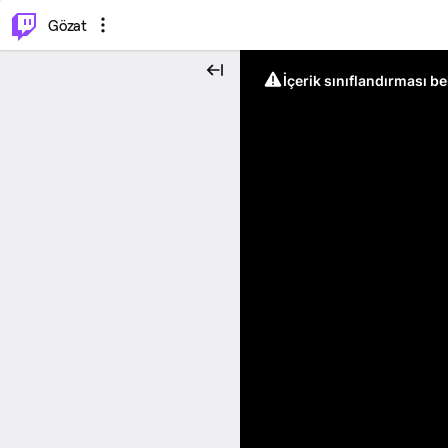
⌥
P
Gözat
İçerik sınıflandırması b