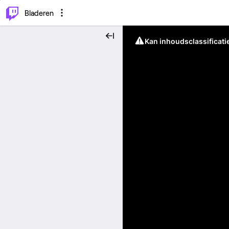
⌥
P
Bladeren
Kan inhoudsclassificati