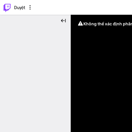
.
⌥
P
Duyệt
Không thể xác định phân