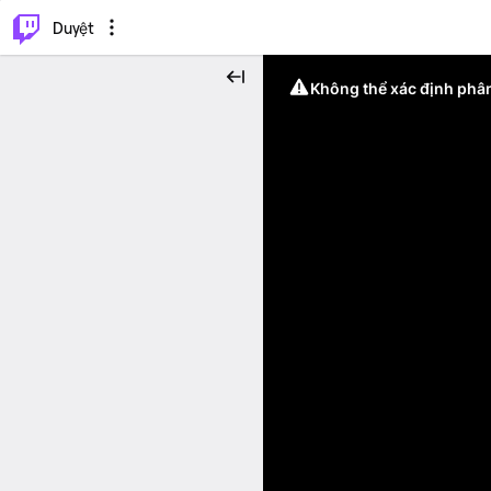
.
⌥
P
Duyệt
Không thể xác định phân