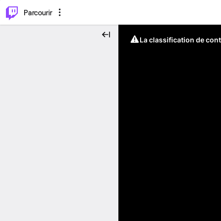
⌥
P
Parcourir
La classification de con