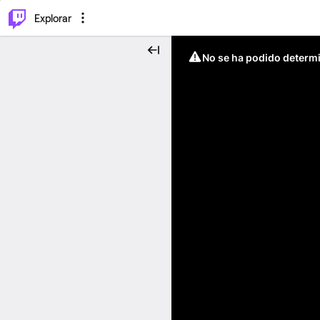
⌥
P
Explorar
No se ha podido determin