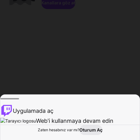
Kanallara göz at
Uygulamada aç
Web'i kullanmaya devam edin
Oturum Aç
Zaten hesabınız var mı?
Ana Sayfa
Gözat
Aktivite
Profil