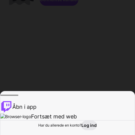
Åbn i app
Fortsæt med web
Log ind
Har du allerede en konto?
Hjem
Gennemse
Aktivitet
Profil