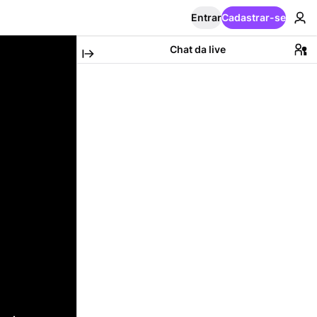
Entrar
Cadastrar-se
Chat da live