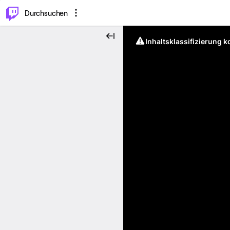
.
⌥
P
Durchsuchen
Inhaltsklassifizierung 