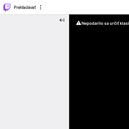
..
⌥
P
Prehľadávať
Nepodarilo sa určiť klas