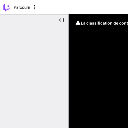
⌥
P
Parcourir
La classification de con