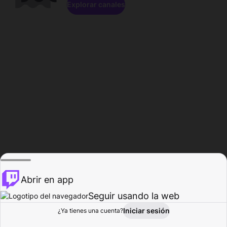
Explorar canales
Abrir en app
Seguir usando la web
Iniciar sesión
Página del
¿Ya tienes una cuenta?
Explorar
Actividad
Perfil
Creador