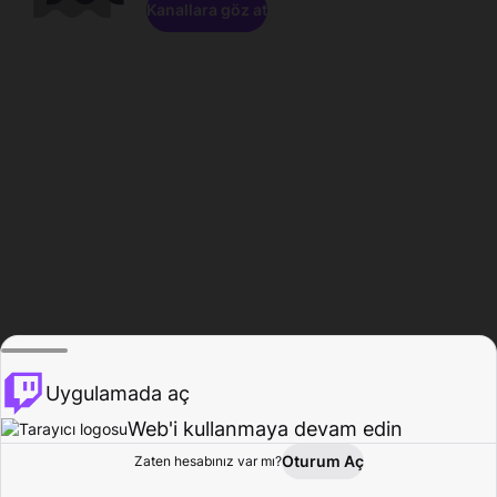
Kanallara göz at
Uygulamada aç
Web'i kullanmaya devam edin
Oturum Aç
Zaten hesabınız var mı?
Ana Sayfa
Gözat
Aktivite
Profil