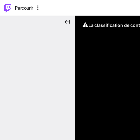
⌥
P
Parcourir
La classification de con