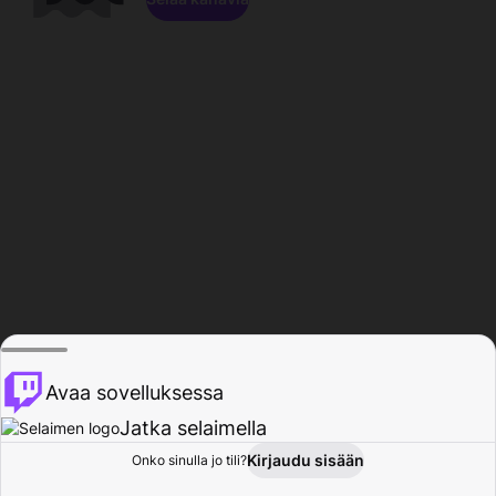
Avaa sovelluksessa
Jatka selaimella
Kirjaudu sisään
Onko sinulla jo tili?
Koti
Selaa
Toiminta
Profiili