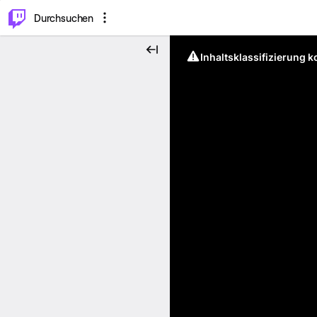
.
⌥
P
Durchsuchen
Inhaltsklassifizierung 