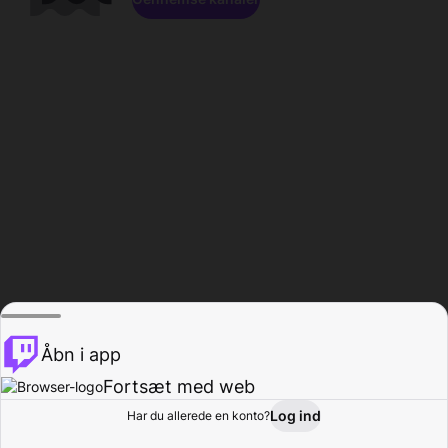
Åbn i app
Fortsæt med web
Log ind
Har du allerede en konto?
Hjem
Gennemse
Aktivitet
Profil