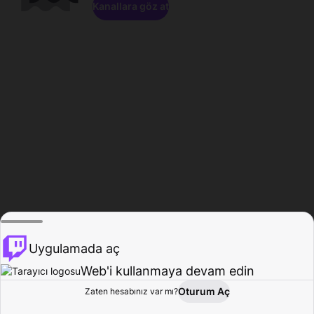
Kanallara göz at
Uygulamada aç
Web'i kullanmaya devam edin
Oturum Aç
Zaten hesabınız var mı?
Ana Sayfa
Gözat
Aktivite
Profil