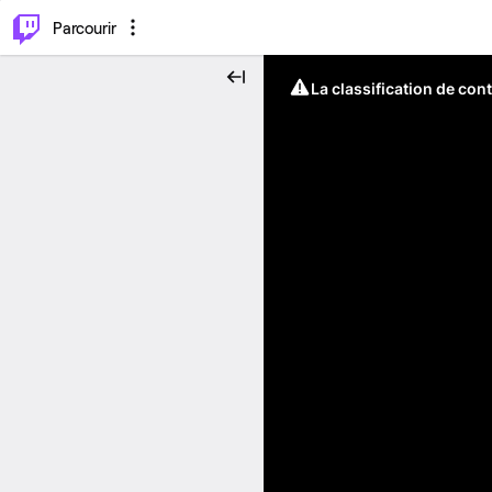
⌥
P
Parcourir
La classification de con