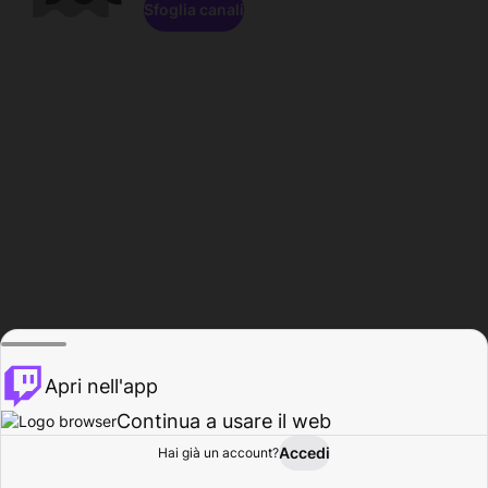
Sfoglia canali
Apri nell'app
Continua a usare il web
Accedi
Hai già un account?
Base
Sfoglia
Attività
Profilo