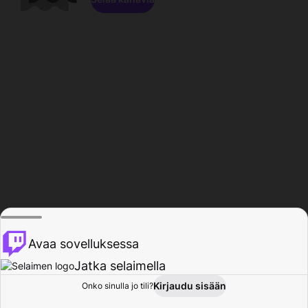
Avaa sovelluksessa
Jatka selaimella
Kirjaudu sisään
Onko sinulla jo tili?
Koti
Selaa
Toiminta
Profiili