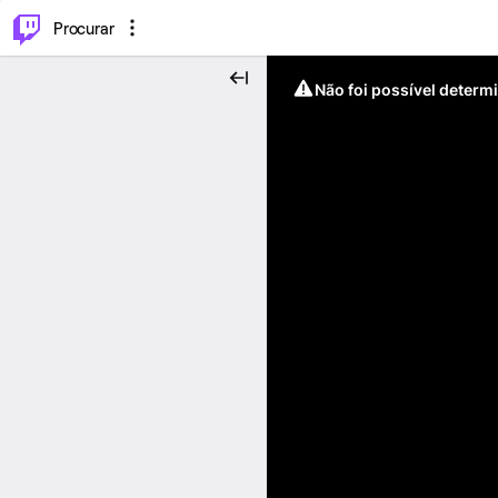
.
⌥
P
Procurar
Não foi possível determ